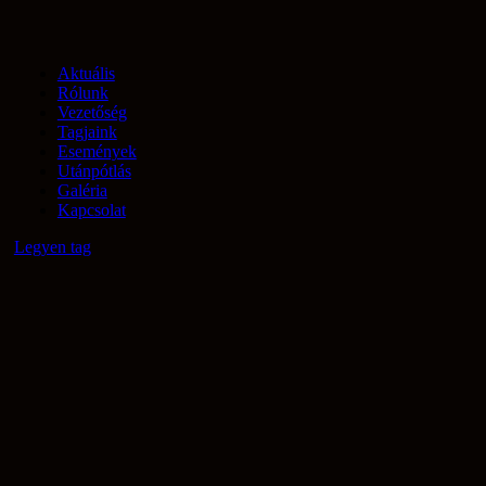
Aktuális
Rólunk
Vezetőség
Tagjaink
Események
Utánpótlás
Galéria
Kapcsolat
Legyen tag