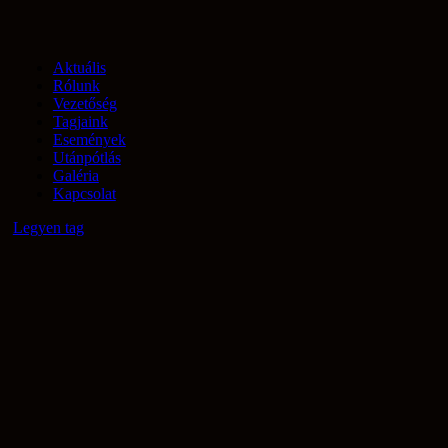
Aktuális
Rólunk
Vezetőség
Tagjaink
Események
Utánpótlás
Galéria
Kapcsolat
Legyen tag