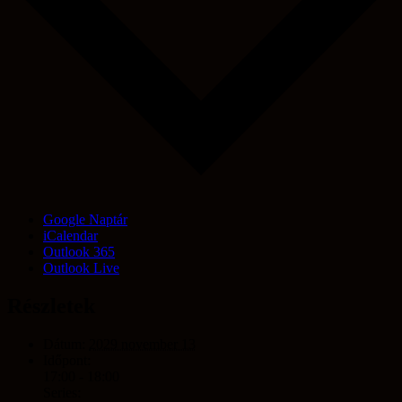
GyGaTech'
© 2026. Minden jog fenntartva.