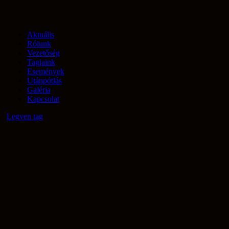
Aktuális
Rólunk
Vezetőség
Tagjaink
Események
Utánpótlás
Galéria
Kapcsolat
Legyen tag