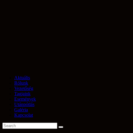
Aktuális
Rólunk
Vezetőség
Tagjaink
Események
Utánpótlás
Galéria
Kapcsolat
« Összes Események
Event Series:
Eget, Földet, Csillagokat – Néptánc és népi játékok
óvodásoknak
Eget, Földet, Csillagokat – Néptánc és népi játékok
óvodásoknak