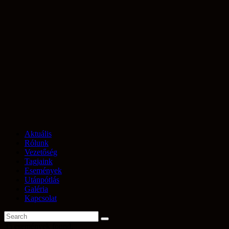
Aktuális
Rólunk
Vezetőség
Tagjaink
Események
Utánpótlás
Galéria
Kapcsolat
35 események found.