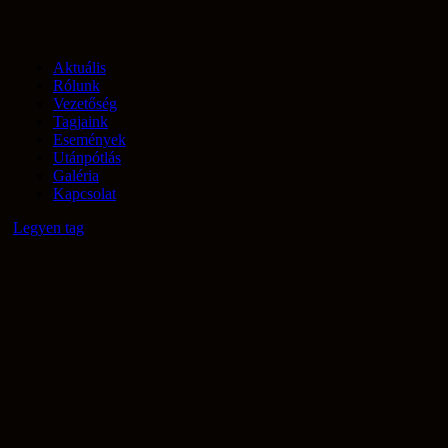
Aktuális
Rólunk
Vezetőség
Tagjaink
Események
Utánpótlás
Galéria
Kapcsolat
Legyen tag