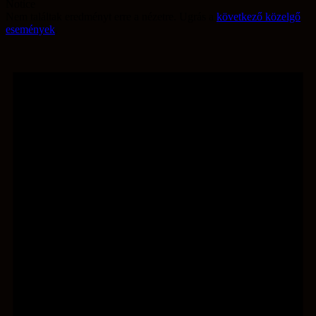
Notice
Nem találtak eredményt erre a nézetre. Ugrás a
következő közelgő
események
.