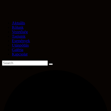
Aktuális
Rólunk
Vezetőség
Tagjaink
Események
Utánpótlás
Galéria
Kapcsolat
0 események found.