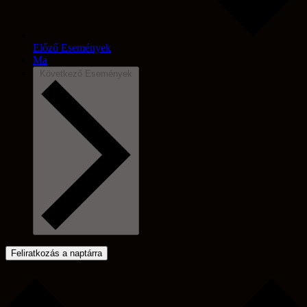
Előző
Események
Ma
Következő
Események
Feliratkozás a naptárra