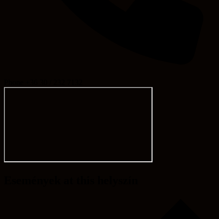
Phone
+36 30 / 232 7132
Események at this helyszín