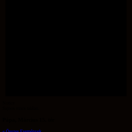
Notice
Sajnos nincs találat.
Pápa, Március 15. tér
« Összes Események