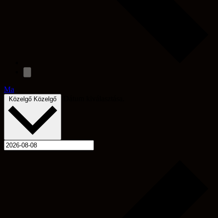
Ma
Dátum kiválasztása.
Közelgő
Közelgő