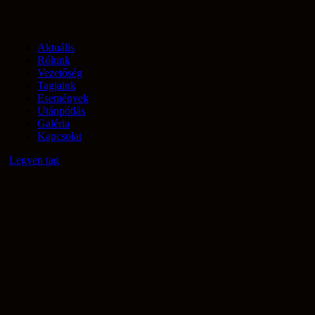
Aktuális
Rólunk
Vezetőség
Tagjaink
Események
Utánpótlás
Galéria
Kapcsolat
Legyen tag