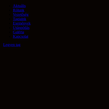
Aktuális
Rólunk
Vezetőség
Tagjaink
Események
Utánpótlás
Galéria
Kapcsolat
Legyen tag