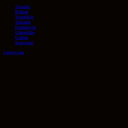
Aktuális
Rólunk
Vezetőség
Tagjaink
Események
Utánpótlás
Galéria
Kapcsolat
Legyen tag