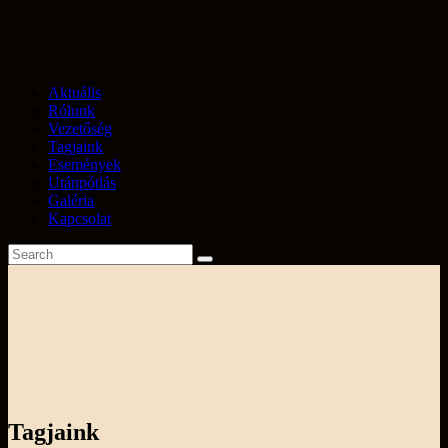
Aktuális
Rólunk
Vezetőség
Tagjaink
Események
Utánpótlás
Galéria
Kapcsolat
Tagjaink