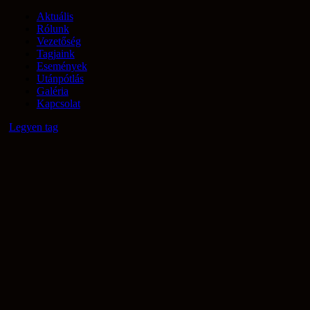
Aktuális
Rólunk
Vezetőség
Tagjaink
Események
Utánpótlás
Galéria
Kapcsolat
Legyen tag