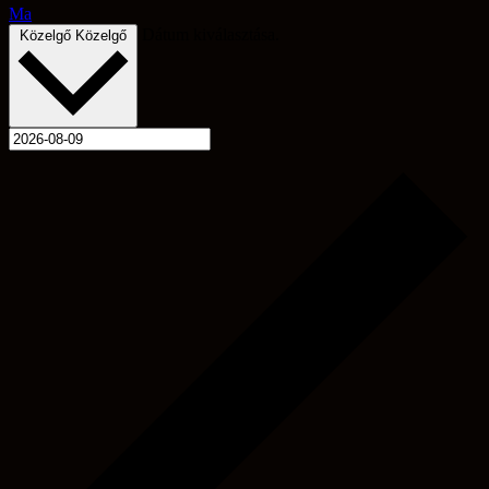
Ma
Dátum kiválasztása.
Közelgő
Közelgő