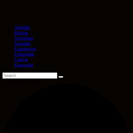
Aktuális
Rólunk
Vezetőség
Tagjaink
Események
Utánpótlás
Galéria
Kapcsolat
0 események found.