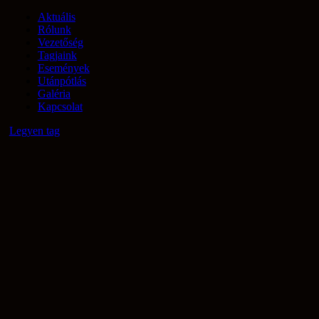
Aktuális
Rólunk
Vezetőség
Tagjaink
Események
Utánpótlás
Galéria
Kapcsolat
Legyen tag