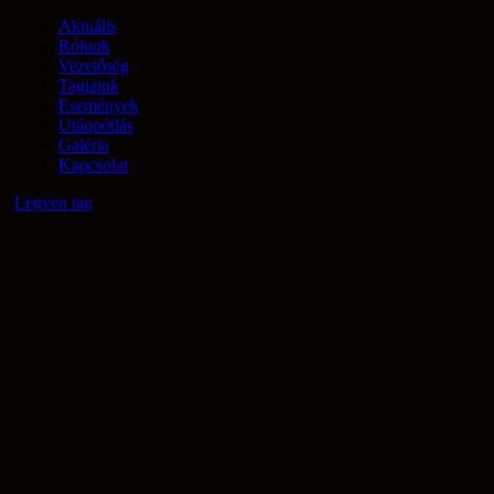
Aktuális
Rólunk
Vezetőség
Tagjaink
Események
Utánpótlás
Galéria
Kapcsolat
Legyen tag