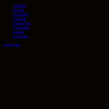
Aktuális
Rólunk
Vezetőség
Tagjaink
Események
Utánpótlás
Galéria
Kapcsolat
Legyen tag