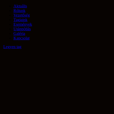
Aktuális
Rólunk
Vezetőség
Tagjaink
Események
Utánpótlás
Galéria
Kapcsolat
Legyen tag