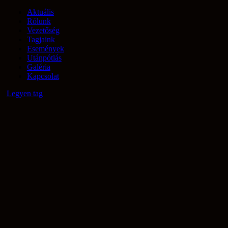
Aktuális
Rólunk
Vezetőség
Tagjaink
Események
Utánpótlás
Galéria
Kapcsolat
Legyen tag