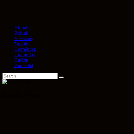
Aktuális
Rólunk
Vezetőség
Tagjaink
Események
Utánpótlás
Galéria
Kapcsolat
László Virág