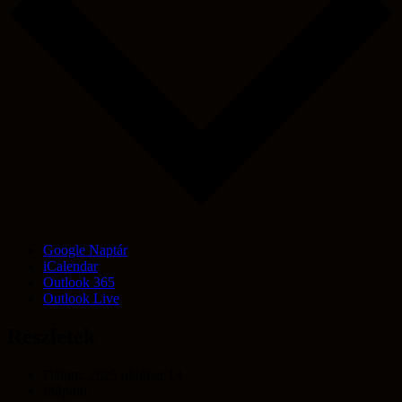
GyGaTech'
© 2026. Minden jog fenntartva.