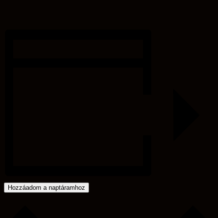
játékok óvodásoknak
augusztus 11 @ 17:00
-
18:00
Eget, Földet, Csillagokat – Néptánc és népi
játékok óvodásoknak
augusztus 18 @ 17:00
-
18:00
Eget, Földet, Csillagokat – Néptánc és népi
játékok óvodásoknak
augusztus 25 @ 17:00
-
18:00
«
Eget, Földet, Csillagokat – Néptánc és népi játékok
óvodásoknak
Eget, Földet, Csillagokat – Néptánc és népi játékok
óvodásoknak
»