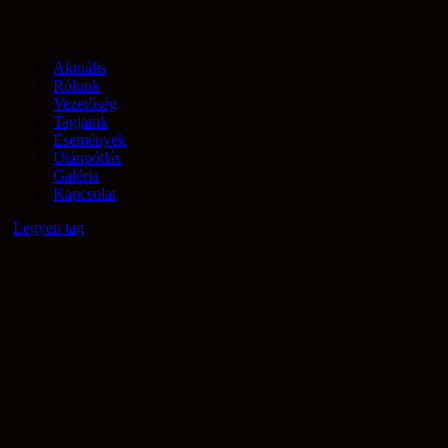
Aktuális
Rólunk
Vezetőség
Tagjaink
Események
Utánpótlás
Galéria
Kapcsolat
Legyen tag