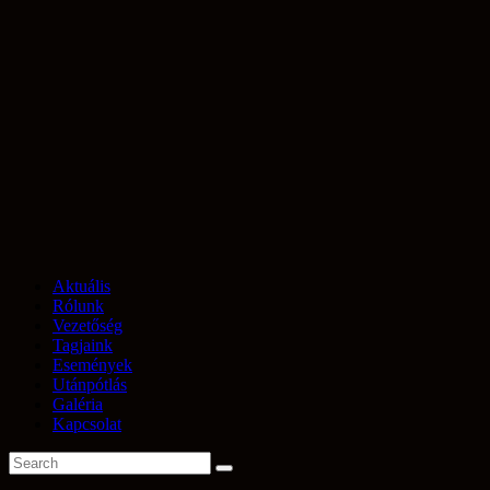
Aktuális
Rólunk
Vezetőség
Tagjaink
Események
Utánpótlás
Galéria
Kapcsolat
« Összes Események
Ez az esemény elmúlt.
Event Series:
Eget, Földet, Csillagokat – Néptánc és népi játékok
óvodásoknak
Eget, Földet, Csillagokat – Néptánc és népi játékok