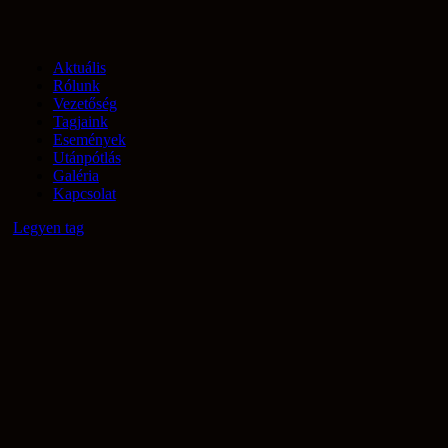
Aktuális
Rólunk
Vezetőség
Tagjaink
Események
Utánpótlás
Galéria
Kapcsolat
Legyen tag