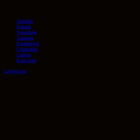
Aktuális
Rólunk
Vezetőség
Tagjaink
Események
Utánpótlás
Galéria
Kapcsolat
Legyen tag