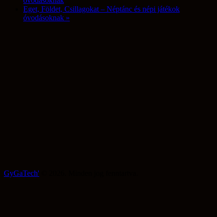
óvodásoknak
Eget, Földet, Csillagokat – Néptánc és népi játékok
óvodásoknak
»
GyGaTech'
© 2026. Minden jog fenntartva.