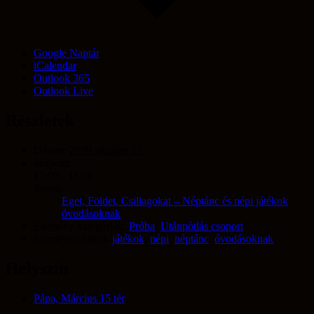
Google Naptár
iCalendar
Outlook 365
Outlook Live
Részletek
Dátum:
2029 október 23
Időpont:
17:00 - 18:00
Series:
Eget, Földet, Csillagokat – Néptánc és népi játékok
óvodásoknak
Esemény kategóriák:
Próba
,
Utánpótlás csoport
Esemény címkék:
játékok
,
népi
,
néptánc
,
óvodásoknak
Helyszín
Pápa, Március 15 tér