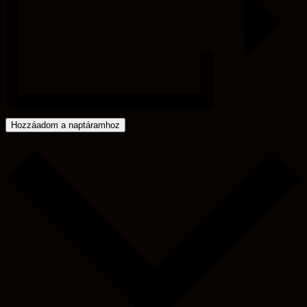
Hozzáadom a naptáramhoz