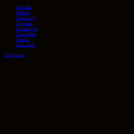
Aktuális
Rólunk
Vezetőség
Tagjaink
Események
Utánpótlás
Galéria
Kapcsolat
Legyen tag