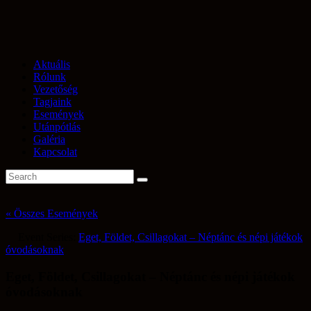
Aktuális
Rólunk
Vezetőség
Tagjaink
Események
Utánpótlás
Galéria
Kapcsolat
« Összes Események
Event Series:
Eget, Földet, Csillagokat – Néptánc és népi játékok
óvodásoknak
Eget, Földet, Csillagokat – Néptánc és népi játékok
óvodásoknak