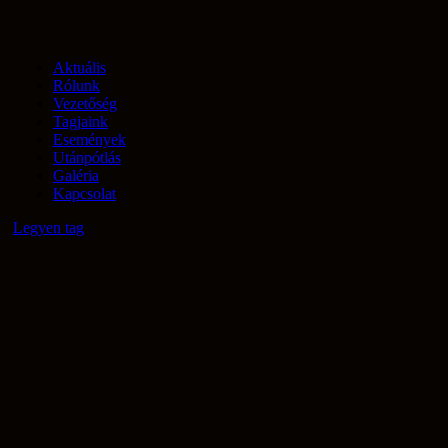
Aktuális
Rólunk
Vezetőség
Tagjaink
Események
Utánpótlás
Galéria
Kapcsolat
Legyen tag