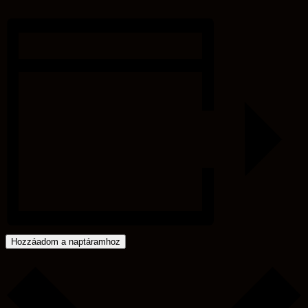
Hozzáadom a naptáramhoz