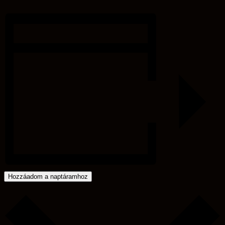
Hozzáadom a naptáramhoz