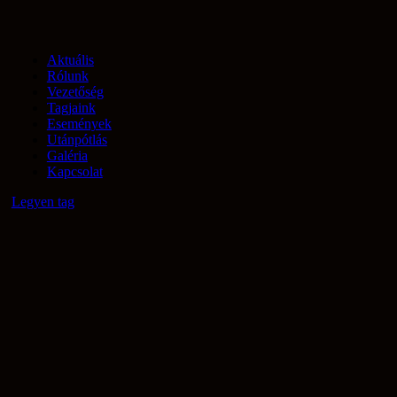
Aktuális
Rólunk
Vezetőség
Tagjaink
Események
Utánpótlás
Galéria
Kapcsolat
Legyen tag