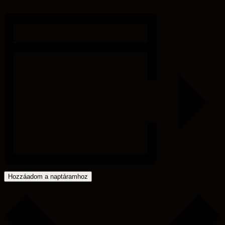
Hozzáadom a naptáramhoz