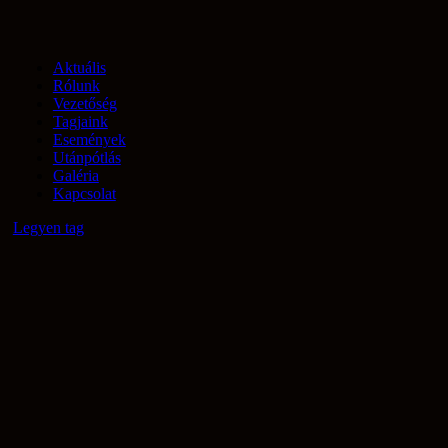
Aktuális
Rólunk
Vezetőség
Tagjaink
Események
Utánpótlás
Galéria
Kapcsolat
Legyen tag