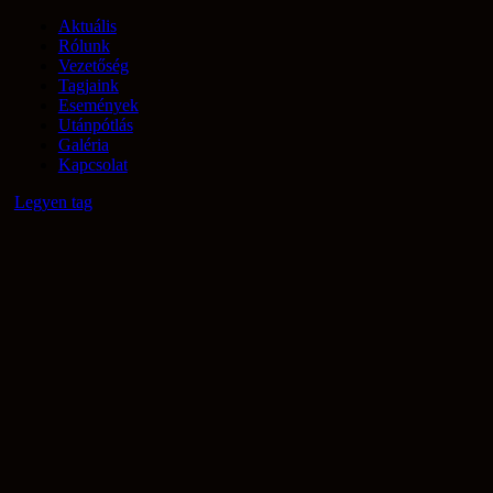
Aktuális
Rólunk
Vezetőség
Tagjaink
Események
Utánpótlás
Galéria
Kapcsolat
Legyen tag