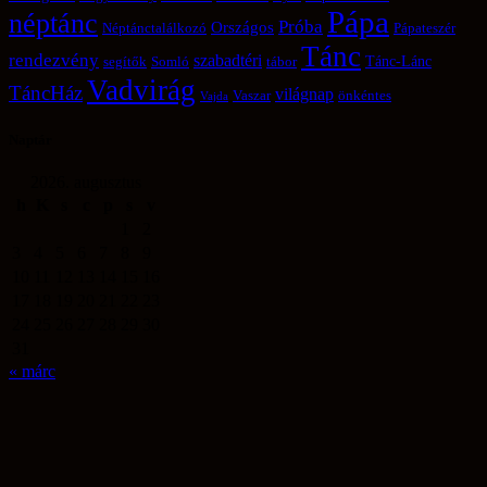
Pápa
néptánc
Próba
Országos
Néptánctalálkozó
Pápateszér
Tánc
rendezvény
szabadtéri
Tánc-Lánc
segítők
Somló
tábor
Vadvirág
TáncHáz
világnap
Vaszar
önkéntes
Vajda
Naptár
2026. augusztus
h
K
s
c
p
s
v
1
2
3
4
5
6
7
8
9
10
11
12
13
14
15
16
17
18
19
20
21
22
23
24
25
26
27
28
29
30
31
« márc