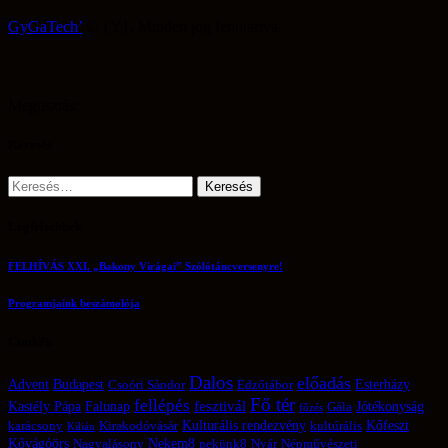
GyGaTech’
© {Y}. Minden jog fenntartva.
Megosztás:
Keresés
Keresés:
Legfrisebbek
FELHÍVÁS XXI. „Bakony Virágai” Szólótáncversenyre!
Programjaink beszámolója
Címkék
Dalos
előadás
Advent
Budapest
Esterházy
Csoóri Sándor
Edzőtábor
Fő tér
fellépés
fesztivál
Kastély Pápa
Falunap
Jótékonyság
Gála
főzés
Kulturális rendezvény
Kőfeszt
karácsony
Kirakodóvásár
kultúrális
Kilián
Kővágóörs
Nekem8
Nagyalásony
nekünk8
Nyár
Népművészeti